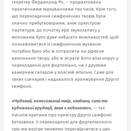
секретар Фердинанд Ріс, – продиктована
практичними міркуваннями тих часів. Крім того,
що перекладення симфонічних творів були
значно прибутковішими, аніж оркестрові
партитури, до початку ери звукозапису у
меломанів було дуже небагато можливостей, щоб
познайомитися із симфонічною музикою:
потрібно було або ж потрапити на рідкісне
виконання твору, або ж зіграти його власноруч у
перекладенні для фортепіано, чи з друзями
камерним складом у власній вітальні. Саме для
таких сценаріїв і надавалося аранжування Другої
симфонії.
«Чудовий, колосальний твір, глибини, сили та
художньої ерудиції, яких є небагато»,
— так
писали критики про прем’єру Другої симфонії
Бетховена. У перекладенні для фортепіанного
тріо ми вкотре зможемо пересвідчитися у цих