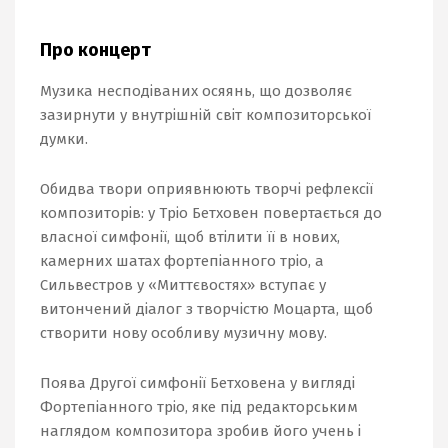
Про концерт
Музика несподіваних осяянь, що дозволяє
зазирнути у внутрішній світ композиторської
думки.
Обидва твори оприявнюють творчі рефлексії
композиторів: у Тріо Бетховен повертається до
власної симфонії, щоб втілити її в нових,
камерних шатах фортепіанного тріо, а
Сильвестров у «Миттєвостях» вступає у
витончений діалог з творчістю Моцарта, щоб
створити нову особливу музичну мову.
Поява Другої симфонії Бетховена у вигляді
Фортепіанного тріо, яке під редакторським
наглядом композитора зробив його учень і