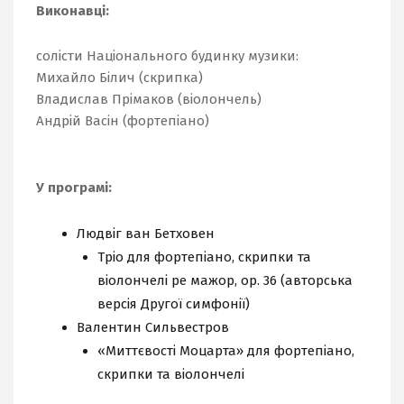
Виконавці:
солісти Національного будинку музики:
Михайло Білич (скрипка)
Владислав Прімаков (віолончель)
Андрій Васін (фортепіано)
У програмі:
Людвіг ван Бетховен
Тріо для фортепіано, скрипки та
віолончелі ре мажор, ор. 36
(авторська
версія Другої симфонії)
Валентин Сильвестров
«Миттєвості Моцарта» для фортепіано,
скрипки та віолончелі