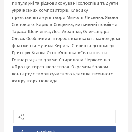
популярні та рідковиконувані солоспіви та дуети
українських композиторів. Класику
представлятимуть твори Миколи Лисенка, Якова
Степового, Кирила Стеценка, натхненні поезіями
Тараса Шевченка, Лесі Українки, Олександра
Олеся. Особливий інтерес викликають маловідомі
фрагменти музики Кирила Стеценка до комедії
Григорія Квітки-Основ’яненка «Сватання на
Гончарівці» та драми Спиридона Черкасенка
«Про що тирса шелестіла». Окремим блоком
концерту є твори сучасного класика пісенного
жанру Ігоря Поклада.