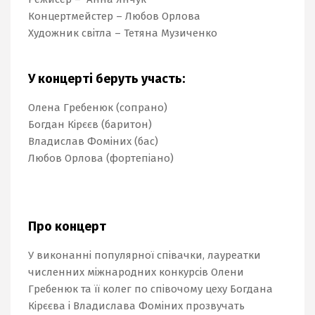
Концертмейстер – Любов Орлова
Художник світла – Тетяна Музиченко
У концерті беруть участь:
Олена Гребенюк
(сопрано)
Богдан Кірєєв (баритон)
Владислав Фоміних (бас)
Любов Орлова (фортепіано)
Про концерт
У виконанні популярної співачки, лауреатки
численних міжнародних конкурсів Олени
Гребенюк та її колег по співочому цеху Богдана
Кірєєва і Владислава Фоміних прозвучать