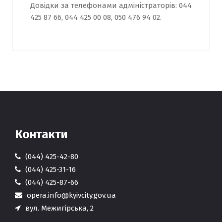
Довідки за телефонами адміністраторів:
044
425 87 66
,
044 425 00 08
,
050 476 94 02
.
Контакти
(044) 425-42-80
(044) 425-31-16
(044) 425-87-66
opera.info@kyivcity.gov.ua
вул. Межигірська, 2