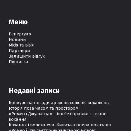
Меню
Репертуар
Новини
Місія та візія
Партнери
Залишити відгук
Підписка
Недавні записи
Конкурс на посади артистів солістів-вокалістів
Історія поза часом та простором
«Ромео і Джульєтта» – бої без правил і… вічне
кохання
Кохання і ворожнеча. Київська опера показала
«Ромео і Джульєтту» українською мовою