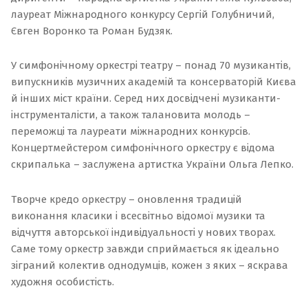
лауреат Міжнародного конкурсу
Сергій Голубничий
,
Євген Воронко
та
Роман Будзяк
.
У симфонічному оркестрі театру – понад 70 музикантів,
випускників музичних академій та консерваторій Києва
й інших міст країни. Серед них досвідчені музиканти-
інструменталісти, а також талановита молодь –
переможці та лауреати міжнародних конкурсів.
Концертмейстером симфонічного оркестру є відома
скрипалька – заслужена артистка України Ольга Лепко.
Творче кредо оркестру – оновлення традицій
виконання класики і всесвітньо відомої музики та
відчуття авторської індивідуальності у нових творах.
Саме тому оркестр завжди сприймається як ідеально
зіграний колектив однодумців, кожен з яких – яскрава
художня особистість.