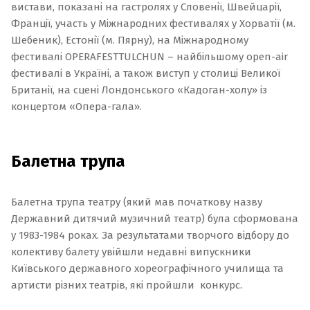
вистави, показані на гастролях у Словенії, Швейцарії,
Франції, участь у Міжнародних фестивалях у Хорватії (м.
Шебеник), Естонії
(м. Пярну), на Міжнародному
фестивалі ОPERAFESTTULCHUN – найбільшому оpen-air
фестивалі в Україні, а також виступ у столиці Великої
Британії, на сцені Лондонського «Кадоган-холу» із
концертом «Опера-гала».
Балетна трупа
Балетна трупа театру (який мав початкову назву
Державний дитячий музичний театр) була сформована
у 1983-1984 роках. За результатами творчого відбору до
колективу балету увійшли недавні випускники
Київського державного хореографічного училища та
артисти різних театрів, які пройшли конкурс.