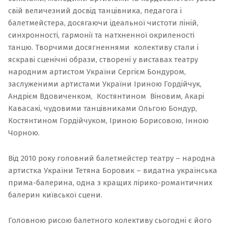
свій величезний досвід танцівника, педагога і
балетмейстера, досягаючи ідеальної чистоти ліній,
синхронності, гармонії та натхненної окриленості
танцю.
Творчими досягненнями колективу стали і
яскраві сценічні образи, створені у виставах театру
народним артистом України Сергієм Бондуром,
заслуженими артистами України Іриною Гордійчук,
Андрієм Вдовиченком, Костянтином Віновим, Акарі
Кавасакі, чудовими танцівниками Ольгою Бондур,
Костянтином Гордійчуком, Іриною Борисовою, Інною
Чорною.
Від 2010 року головний балетмейстер театру – народна
артистка України
Тетяна Боровик
– видатна українська
прима-балерина, одна з кращих лірико-романтичних
балерин київської сцени.
Головною рисою балетного колективу сьогодні є його