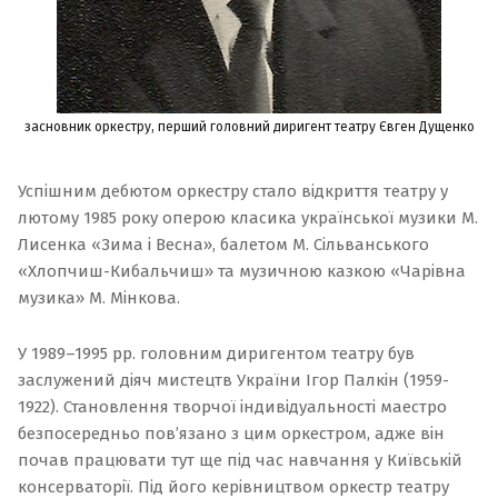
засновник оркестру, перший головний диригент театру Євген Дущенко
Успішним дебютом оркестру стало відкриття театру у
лютому 1985 року оперою класика української музики М.
Лисенка «Зима і Весна», балетом М. Сільванського
«Хлопчиш-Кибальчиш» та музичною казкою «Чарівна
музика» М. Мінкова.
У 1989–1995 рр. головним диригентом театру був
заслужений діяч мистецтв України Ігор Палкін (1959-
1922). Становлення творчої індивідуальності маестро
безпосередньо пов’язано з цим оркестром, адже він
почав працювати тут ще під час навчання у Київській
консерваторії. Під його керівництвом оркестр театру