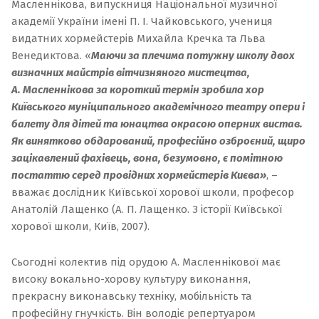
Масленнікова
, випускниця Національної музичної
академії України імені П. І. Чайковського, учениця
видатних хормейстерів Михайла Кречка та Льва
Венедиктова. «
Маючи за плечима потужну школу двох
визначних майстрів вітчизняного мистецтва,
А. Масленнікова за короткий термін зробила хор
Київського муніципального академічного театру опери і
балету для дітей та юнацтва окрасою оперних вистав.
Як винятково обдарований, професійно озброєний, щиро
зацікавлений фахівець, вона, безумовно, є помітною
постаттю серед провідних хормейстерів Києва»
, –
вважає дослідник Київської хорової школи, професор
Анатолій Лащенко (А. П. Лащенко. З історії Київської
хорової школи,
Київ, 2007).
Сьогодні колектив під орудою А. Масленнікової має
високу вокально-хорову культуру виконання,
прекрасну виконавську техніку, мобільність та
професійну гнучкість. Він володіє репертуаром