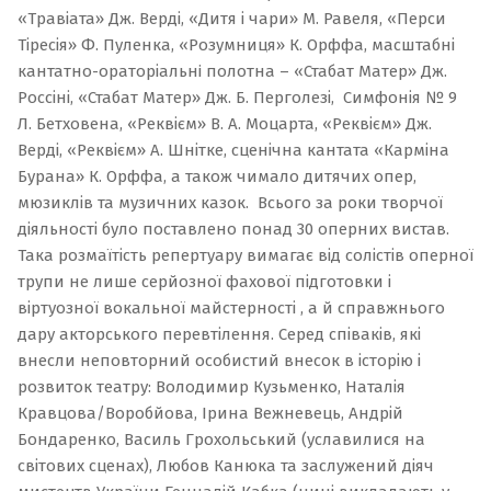
«
Травіата
» Дж. Верді, «Дитя і чари» М. Равеля, «Перси
Тіресія» Ф. Пуленка, «Розумниця» К. Орффа, масштабні
кантатно-ораторіальнi полотна – «
Стабат Матер
» Дж.
Россіні, «
Стабат Матер
» Дж. Б. Перголезі, Симфонія № 9
Л. Бетховена, «
Реквієм
» В. А. Моцарта, «Реквієм» Дж.
Верді, «Реквієм» А. Шнітке, сценічна кантата «
Карміна
Бурана
» К. Орффа, а також чимало дитячих опер,
мюзиклів та музичних казок. Всього за роки творчої
діяльності було поставлено понад 30 оперних вистав.
Така розмаїтість репертуару вимагає від солістів оперної
трупи не лише серйозної фахової підготовки і
віртуозної вокальної майстерності , а й справжнього
дару акторського перевтілення. Серед співаків, які
внесли неповторний особистий внесок в історію і
розвиток театру: Володимир Кузьменко, Наталія
Кравцова/Воробйова, Ірина Вежневець, Андрій
Бондаренко, Василь Грохольський (уславилися на
світових сценах), Любов Канюка та заслужений діяч