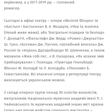
керівника, а у 2017-2019 рр. – головний
режисер
Сьогодні в афіші театру – опери «
Весілля Фігаро
» та
«
Бастьєн і Бастьєнна
»
В. А. Моцарта, «
Viva la mamma
(Нехай живе мама), або Театральні порядки та безлад
»
Г. Доніцетті, «
Фальстаф
» Дж. Верді, «
Ромео і Джульєтта
»
Ш. Гуно, «
Богема
» Дж. Пуччіні, «
Шлюбний вексель
» Дж.
Россіні та «
Король Дроздобород
» Ю. Шевченка, а також
мюзикли «
Жив собі пес…
» В. Назарова, «
Як козаки змія
приборкували
» І. Поклада, «
Пригоди Гекльберрі
Фінна
»
Ж. Колодуб та Л. Колодуба, «
Піноккія
» Б.
Севастьянова. Всі класичні опери у репертуарі театру
виконуються українською мовою.
У складі оперної трупи понад 30 солістів-вокалістів,
випускників Національної музичної академії імені П. І.
Чайковського та музичних академій інших міст країни.
Серед них відомі майстри оперного мистецтва –