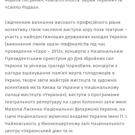
«
Світло Різдва
».
Свідченням визнання високого професійного рівня
колективу стали численні виступи хору поза театром –
участь у найпрестижніших державних заходах України
(виконання гімнів країн-півфіналістів під час
проведення «Євро – 2012», концерти з Національним
Президентським оркестром до Дня збройних сил
України та річниць трагедії Чорнобиля, концерти з
нагоди вшанування пам’яті жертв голодоморів в
Україні, творчі звіти майстрів мистецтв та художніх
колективів міста Києва та України у Національному
палаці мистецтв «Україна»), виступи з програмами
театрального репертуару на сцені Колонної зали імені
Миколи Лисенка Національної філармонії України, на
сцені Національної музичної академії України імені П. І.
Чайковського, у Кіноконцертному залі Національного
центру
«Український дім» та ін.