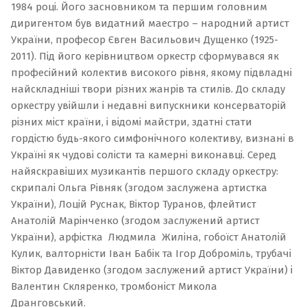
1984 році. Його засновником та першим головним
диригентом був видатний маестро – народний артист
України, професор Євген Васильович Дущенко (1925-
2011). Під його керівництвом оркестр сформувався як
професійний колектив високого рівня, якому підвладні
найскладніші твори різних жанрів та стилів. До складу
оркестру увійшли і недавні випускники консерваторій
різних міст країни, і відомі майстри, здатні стати
гордістю будь-якого симфонічного колективу, визнані в
Україні як чудові солісти та камерні виконавці. Серед
найяскравіших музикантів першого складу оркестру:
скрипалі Ольга Рівняк (згодом заслужена артистка
України), Лоцій Руснак, Віктор Туранов, флейтист
Анатолій Марінченко (згодом заслужений артист
України), арфістка Людмила Жиліна, гобоїст Анатолій
Кулик, валторністи Іван Бабік та Ігор Доброміль, трубачі
Віктор Давиденко (згодом заслужений артист України) і
Валентин Скляренко, тромбоніст Микола
Дранговський.