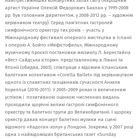
найпрестижніших концертних залах світу (народний
артист України Олексій Федорович Баклан у 1995-2008
рр. був головним диригентом, у 2008-2012 рр. – художнім
керівником театру).
Серед пам’ятних гастролей
симфонічного оркестру тих років – участь у
Міжнародному фестивалі оперного мистецтва в Іспанії
з оперою А. Бойто «Мефістофель», Міжнародному
музичному проєкті постановки мюзиклу Л. Бернстайна
«Вест-Сайдська історія», представленому в Лівані та
Японії (обидва, 2003), співпраця з відомим іспанським
балетним колективом «Corella Ballet» під керівництвом
одного із славетних танцівників сучасності Анхеля
Кореллья (2010-2011). У 2005–2009 роках із величезним
успіхом і позитивною оцінкою численних видань
проходили щорічні великі гастролі симфонічного
оркестру та балетної трупи до Великобританії. І щороку
оркестр давав концерт балетної музики на сцені
відомого «Кадоган-холу» у Лондоні. Зокрема, у 2007 році
одна з найвідоміших британських газет «Sunday