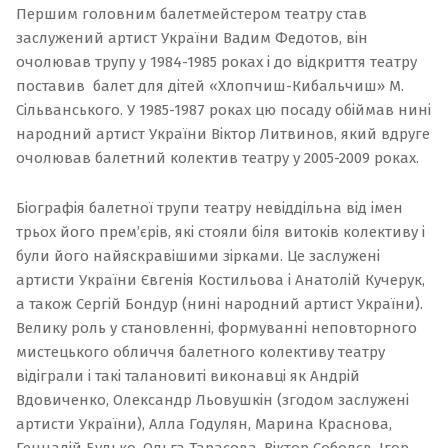
Першим головним балетмейстером театру став
заслужений артист України Вадим Федотов, він
очолював трупу у 1984-1985 роках і до відкриття театру
поставив балет для дітей «Хлопчиш-Кибальчиш» М.
Сільванського. У 1985-1987 роках цю посаду обіймав нині
народний артист України Віктор Литвинов, який вдруге
очолював балетний колектив театру у 2005-2009 роках.
Біографія балетної трупи театру невіддільна від імен
трьох його прем’єрів, які стояли біля витоків колективу і
були його найяскравішими зірками. Це заслужені
артисти України Євгенія Костильова і Анатолій Кучерук,
а також Сергій Бондур (нині народний артист України).
Велику роль у становленні, формуванні неповторного
мистецького обличчя балетного колективу театру
відіграли і такі талановиті виконавці як Андрій
Вдовиченко, Олександр Льовушкін (згодом заслужені
артисти України), Алла Годулян, Марина Краснова,