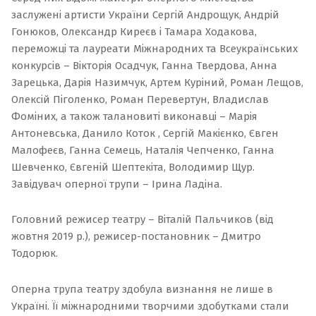
заслужені артисти України Сергій Андрощук, Андрій
Гонюков, Олександр Киреєв і Тамара Ходакова,
переможці та лауреати Міжнародних та Всеукраїнських
конкурсів – Вікторія Осадчук, Ганна Твердова, Анна
Зарецька, Дарія Назимчук, Артем Куріний, Роман Лещов,
Олексій Піголенко, Роман Перевертун, Владислав
Фоміних, а також талановиті виконавці – Марія
Антоневська, Данило Коток , Сергій Макієнко, Євген
Малофеєв, Ганна Семець, Наталія Чепченко, Ганна
Шевченко, Євгеній Шептекіта, Володимир Щур.
Завідувач оперної трупи – Ірина Ладіна.
Головний режисер театру – Віталій Пальчиков (від
жовтня 2019 р.), режисер-постановник – Дмитро
Тодорюк.
Оперна трупа театру здобула визнання не лише в
Україні. Її міжнародними творчими здобутками стали