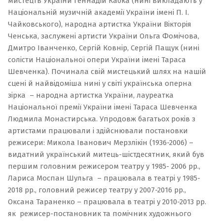
мистецтв України Геннадій Кабка (нині викладають у
Національній музичній академії України імені П. І.
Чайковського), народна артистка України Вікторія
Ченська, заслужені артисти України Ольга Фомічова,
Дмитро Іванченко, Сергій Ковнір, Сергій Пащук (нині
солісти Національної опери України імені Тараса
Шевченка). Починала свій мистецький шлях на нашій
сцені й найвідоміша нині у світі українська оперна
зірка – народна артистка України, лауреатка
Національної премії України імені Тараса Шевченка
Людмила Монастирська. Упродовж багатьох років з
артистами працювали і здійснювали постановки
режисери: Микола Іванович Мерзлікін (1936-2006) –
видатний український митець-шістдесятник, який був
першим головним режисером театру у 1985- 2006 рр.,
Лариса Моспан Шульга – працювала в театрі у 1985-
2018 рр., головний режисер театру у 2007-2016 рр.,
Оксана Тараненко – працювала в театрі у 2010-2013 рр.
як режисер-постановник та помічник художнього