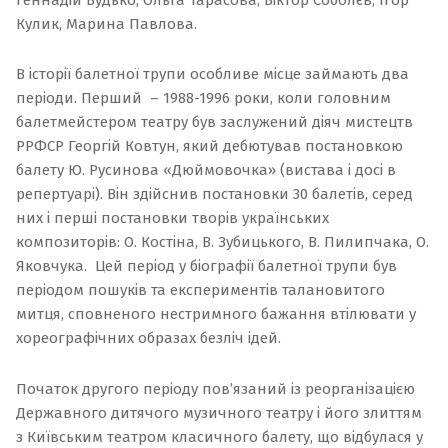
Геннадій Будько, Ольга Тарасова, Віктор Соболєв, Ігор
Кулик, Марина Павлова.
В історії балетної трупи особливе місце займають два
періоди. Перший – 1988-1996 роки, коли головним
балетмейстером театру був заслужений діяч мистецтв
РРФСР Георгій Ковтун, який дебютував постановкою
балету Ю. Русинова «
Дюймовочка
» (вистава і досі в
репертуарі). Він здійснив постановки 30 балетів, серед
них і перші постановки творів українських
композиторів: О. Костіна,
В. Зубицького, В. Пилипчака, О.
Яковчука. Цей період у біографії балетної трупи був
періодом пошуків та експериментів талановитого
митця, сповненого нестримного бажання втілювати у
хореографічних образах безліч ідей.
Початок другого періоду пов’язаний із реорганізацією
Державного дитячого музичного театру і його злиттям
з Київським театром класичного балету, що відбулася у