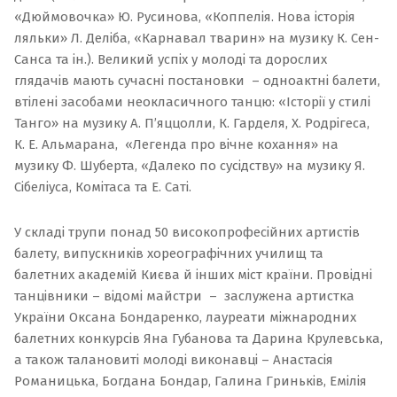
«
Дюймовочка
» Ю. Русинова, «
Коппелія. Нова історія
ляльки
» Л. Деліба, «Карнавал тварин» на музику К. Сен-
Санса та ін.). Великий успіх у молоді та дорослих
глядачів мають сучасні постановки – одноактні балети,
втілені засобами неокласичного танцю: «
Історії у стилі
Танго
» на музику А. П’яццолли, К. Гарделя, Х. Родрігеса,
К. Е. Альмарана, «
Легенда про вічне кохання
» на
музику Ф. Шуберта, «
Далеко по сусідству
» на музику Я.
Сібеліуса, Комітаса та
Е. Саті.
У складі трупи понад 50 високопрофесійних артистів
балету, випускників хореографічних училищ та
балетних академій Києва й інших міст країни. Провідні
танцівники – відомі майстри – заслужена артистка
України Оксана Бондаренко, лауреати міжнародних
балетних конкурсів Яна Губанова та Дарина Крулевська,
а також талановиті молоді виконавці – Анастасія
Романицька, Богдана Бондар, Галина Гриньків, Емілія