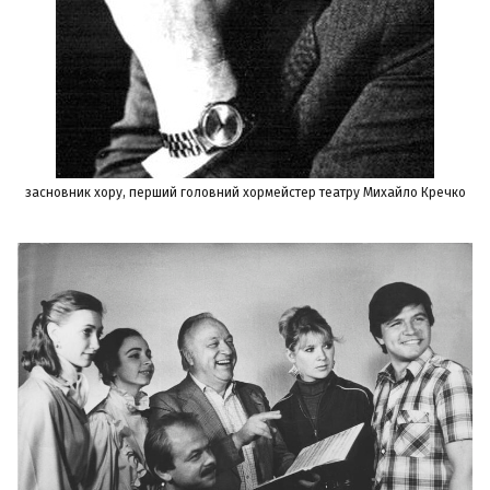
засновник хору, перший головний хормейстер театру Михайло Кречко