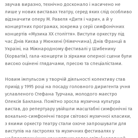
звучав виразно, технічно досконало і насичено не
лише у нових виставах театру, серед яких слід особливо
відзначити оперу М. Равеля «Дитя і чари», а й у
концертних програмах, зокрема у серії симфонічних
концертів «Музика ХХ століття». Виступи оркестру під
час Днів Києва у Мюнхені (Німеччина), Днів Франції в
Україні, на Міжнародному фестивалі у Шибенику
(Хорватія), гала-концерти із зірками оперної сцени були
високо оцінені глядачами, пресою та спеціалістами.
Новим імпульсом у творчій діяльності колективу став
прихід у 1995 році на посаду головного диригента учня
уславленого Стефана Турчака, молодого маестро
Олексія Баклана. Помітно зросла музична культура
вистав, до репертуару увійшли масштабні симфонічні та
вокально-симфонічні твори світової музичної класики,
з якими оркестр театру стали охоче запрошувати для
виступів на гастролях та музичних фестивалях у