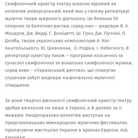
Симфонічний оркестр театру широко відомий як
колектив універсальний, який має у своєму репертуарі
музичні твори широкого діапазону. Це близько 50
оперних та балетних вистав, серед них – шедеври В. А.
Моцарта, Дж. Верді, Г. Доніцетті, Ш. Гуно, Дж. Пуччіні, Л.
Деліба, твори українських композиторів А. Кос-
Анатольського, Ю. Шевченка, О. Родіна, І. Небесного, В
репертуарі оркестру також – програми класичної та
сучасної симфонічної та вокально-симфонічної музики,
серед яких – «
Український диптих
», що повертає
слухачам забуті шедеври національної музичної
спадщини.
За роки творчої діяльності симфонічний оркестр театру
здобув визнання не лише в Україні, а й далеко за її
межами. Неодноразово колектив виступав на
представницьких міжнародних музичних фестивалях,
пропагуючи мистецтво України в країнах Європи, Азії,
Америки.