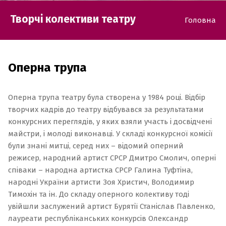
Творчі колективи театру
Головна
Оперна трупа
Оперна трупа театру була створена у 1984 році. Відбір
творчих кадрів до театру відбувався за результатами
конкурсних переглядів, у яких взяли участь і досвідчені
майстри, і молоді виконавці. У складі конкурсної комісії
були знані митці, серед них – відомий оперний
режисер, народний артист СРСР Дмитро Смолич, оперні
співаки – народна артистка СРСР Галина Туфтіна,
народні України артисти Зоя Христич, Володимир
Тимохін та ін. До складу оперного колективу тоді
увійшли заслужений артист Бурятії Станіслав Павленко,
лауреати республіканських конкурсів Олександр