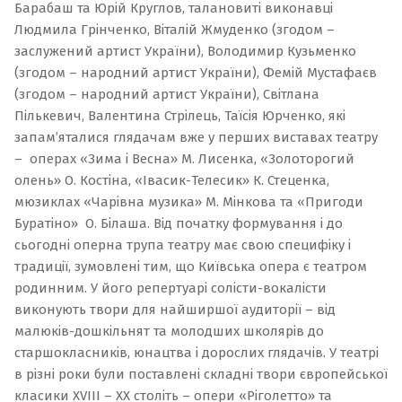
Барабаш та Юрій Круглов, талановиті виконавці
Людмила Грінченко, Віталій Жмуденко (згодом –
заслужений артист України), Володимир Кузьменко
(згодом – народний артист України), Фемій Мустафаєв
(згодом – народний артист України), Світлана
Пількевич, Валентина Стрілець, Таїсія Юрченко, які
запам’яталися глядачам вже у перших виставах театру
– операх «Зима і Весна» М. Лисенка, «Золоторогий
олень» О. Костіна, «Івасик-Телесик» К. Стеценка,
мюзиклах «Чарівна музика» М. Мінкова та «Пригоди
Буратіно» О. Білаша. Від початку формування і до
сьогодні оперна трупа театру має свою специфіку і
традиції, зумовлені тим, що Київська опера є театром
родинним. У його репертуарі солісти-вокалісти
виконують твори для найширшої аудиторії – від
малюків-дошкільнят та молодших школярів до
старшокласників, юнацтва і дорослих глядачів. У театрі
в різні роки були поставлені складні твори європейської
класики ХVІІІ – ХХ століть – опери «Ріголетто» та