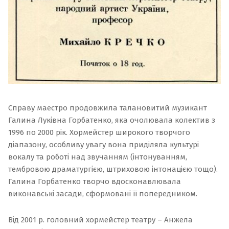
Справу маестро продовжила талановитий музикант
Галина Луківна Горбатенко, яка очолювала колектив з
1996 по 2000 рік. Хормейстер широкого творчого
діапазону, особливу увагу вона приділяла культурі
вокалу та роботі над звучанням (інтонуванням,
тембровою драматургією, штриховою інтонацією тощо).
Галина Горбатенко творчо вдосконавлювала
виконавські засади, сформовані її попередником.
Від 2001 р. головний хормейстер театру –
Анжела