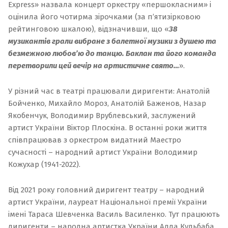
Express» назвала концерт оркестру «першокласним» і
оцінила його чотирма зірочками (за п’ятизірковою
рейтинговою шкалою), відзначивши, що «
38
музикантів грали вибране з балетної музики з душею та
безмежною любов’ю до танцю. Баклан та його команда
перетворили цей вечір на артистичне свято…
».
У різний час в театрі працювали диригенти: Анатолій
Бойченко, Михайло Мороз, Анатолій Баженов, Назар
Якобенчук, Володимир Врублевський, заслужений
артист України Віктор Плоскіна. В останні роки життя
співпрацював з оркестром видатний Маестро
сучасності – народний артист України Володимир
Кожухар (1941-2022).
Від 2021 року головний диригент театру – народний
артист України, лауреат Національної премії України
імені Тараса Шевченка
Василь Василенко
. Тут працюють
диригенти – народна артистка України
Алла Кульбаба
,