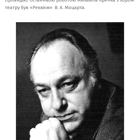
(Ірландія). Останньою роботою Михайла Кречка з хором
театру був «
Реквієм
» В. А. Моцарта.