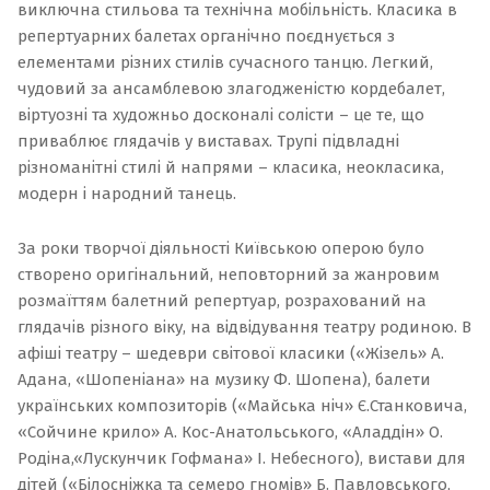
виключна стильова та технічна мобільність. Класика в
репертуарних балетах органічно поєднується з
елементами різних стилів сучасного танцю. Легкий,
чудовий за ансамблевою злагодженістю кордебалет,
віртуозні та художньо досконалі солісти – це те, що
приваблює глядачів у виставах. Трупі підвладні
різноманітні стилі й напрями – класика, неокласика,
модерн і народний танець.
За роки творчої діяльності Київською оперою було
створено оригінальний, неповторний за жанровим
розмаїттям балетний репертуар, розрахований на
глядачів різного віку, на відвідування театру родиною. В
афіші театру – шедеври світової класики («
Жізель
» А.
Адана, «Шопеніана» на музику Ф. Шопена), балети
українських композиторів («
Майська ніч
» Є.Станковича,
«
Сойчине крило
»
А. Кос-Анатольського, «
Аладдін
» О.
Родіна,«
Лускунчик Гофмана
» І. Небесного), вистави для
дітей («
Білосніжка та семеро гномів
» Б. Павловського,