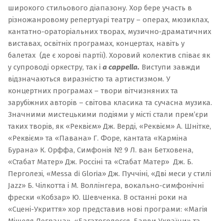
широкого стильового діапазону. Хор бере участь в
різножанровому репертуарі театру – операх, мюзиклах,
кантатно-ораторіальних творах, музично-драматичних
виставах, освітніх програмах, концертах, навіть у
балетах (де є хорові партії). Хоровий колектив співає як
у супроводі оркестру, так і
а cappella.
Виступи завжди
відзначаються виразністю та артистизмом. У
концертних програмах – твори вітчизняних та
зарубіжних авторів – світова класика та сучасна музика.
Значними мистецькими подіями у місті стали прем’єри
таких творів, як «Реквієм» Дж. Верді, «Реквієм» А. Шнітке,
«Реквієм» та «Павана» Г. Форе, кантата «
Карміна
Бурана
» К. Орффа, Симфонія № 9 Л. ван Бетховена,
«
Стабат Матер
» Дж. Россіні та «
Стабат Матер
» Дж. Б.
Перголезі, «Messa di Gloria» Дж. Пуччіні, «
Дві меси у стилі
Jazz
» Б. Чілкотта і М. Воллінгера, вокально-симфонічні
фрески «Кобзар» Ю. Шевченка. В останні роки на
«Сцені-Укриття» хор представив нові програми: «
Магія
Мішеля Леграна
», «
Багатоголосся. Барви України
» та