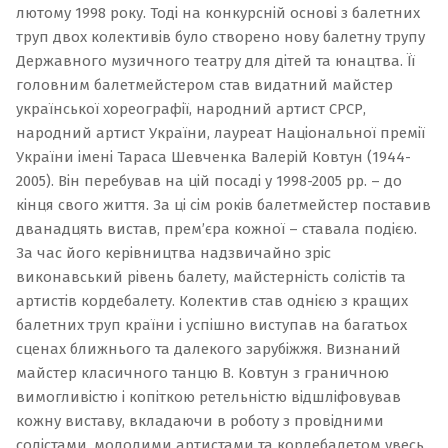
лютому 1998 року. Тоді на конкурсній основі з балетних
труп двох колективів було створено нову балетну трупу
Державного музичного театру для дітей та юнацтва. Її
головним балетмейстером став видатний майстер
української хореографії, народний артист СРСР,
народний артист України, лауреат Національної премії
України імені Тараса Шевченка Валерій Ковтун (1944-
2005). Він перебував на цій посаді у 1998-2005 рр. – до
кінця свого життя. За ці сім років балетмейстер поставив
дванадцять вистав, прем’єра кожної – ставала подією.
За час його керівництва надзвичайно зріс
виконавський рівень балету, майстерність солістів та
артистів кордебалету. Колектив став однією з кращих
балетних труп країни і успішно виступав на багатьох
сценах ближнього та далекого зарубіжжя.
Визнаний
майстер класичного танцю В. Ковтун з граничною
вимогливістю і копіткою ретельністю відшліфовував
кожну виставу, вкладаючи в роботу з провідними
солістами, молодими артистами та кордебалетом увесь