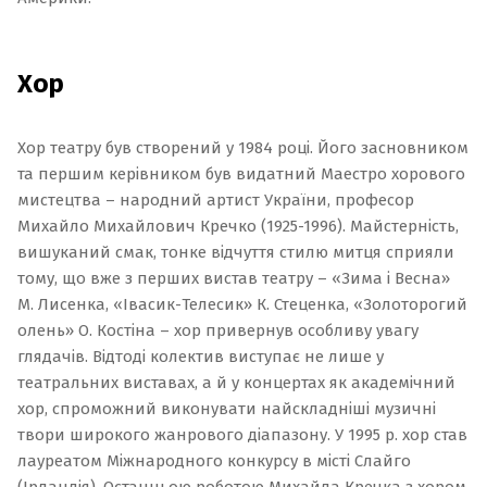
Хор
Хор театру був створений у 1984 році. Його засновником
та першим керівником був видатний Маестро хорового
мистецтва – народний артист України, професор
Михайло Михайлович Кречко (1925-1996). Майстерність,
вишуканий смак, тонке відчуття стилю митця сприяли
тому, що вже з перших вистав театру – «Зима і Весна»
М. Лисенка, «Івасик-Телесик» К. Стеценка, «Золоторогий
олень» О. Костіна – хор привернув особливу увагу
глядачів. Відтоді колектив виступає не лише у
театральних виставах, а й у концертах як академічний
хор, спроможний виконувати найскладніші музичні
твори широкого жанрового діапазону. У 1995 р. хор став
лауреатом Міжнародного конкурсу в місті Слайго