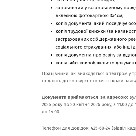
заповнений у встановленому поря
вклеєною фотокарткою 3х4см;
копія документа, який посвідчує осо
копія трудової книжки (за наявності
застрахованих осіб Державного реє
соціального страхування, або інші 
копія документа про освіту за відпо
копія військовооблікового документ
Працівники, які знаходяться з театром у т
подають до конкурсної комісії тільки заяву
Документи приймаються
за адресою:
вул
2026 року по 20 квітня 2026 року, з 11.00 до 
до 14.00.
Телефон для довідок:
425-68-24
(відділ кадр