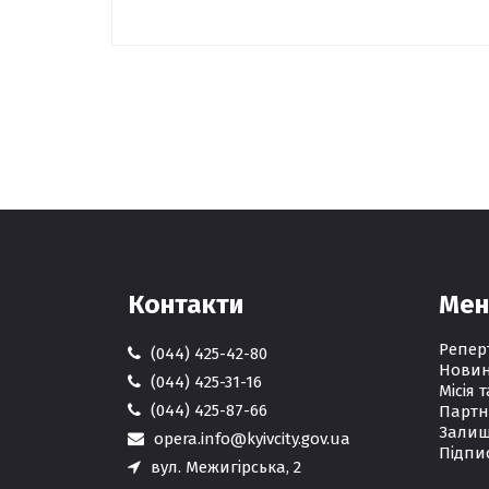
Контакти
Ме
Репер
(044) 425-42-80
Нови
(044) 425-31-16
Місія т
(044) 425-87-66
Партн
Залиш
opera.info@kyivcity.gov.ua
Підпи
вул. Межигірська, 2