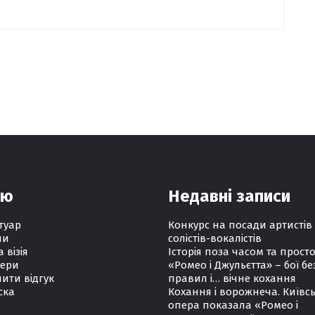
ню
Недавні записи
туар
Конкурс на посади артистів
ни
солістів-вокалістів
а візія
Історія поза часом та прост
ери
«Ромео і Джульєтта» – бої бе
ити відгук
правил і… вічне кохання
ска
Кохання і ворожнеча. Київс
опера показала «Ромео і