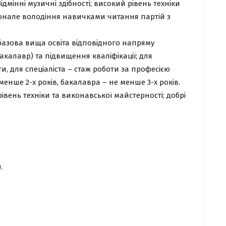
Відмінні музичні здібності; високий рівень техніки
конале володіння навичками читання партій з
базова вища освіта відповідного напряму
 бакалавр) та підвищення кваліфікації; для
и, для спеціаліста – стаж роботи за професією
е менше 2-х років, бакалавра – не менше 3-х років.
рівень техніки та виконавської майстерності; добрі
.