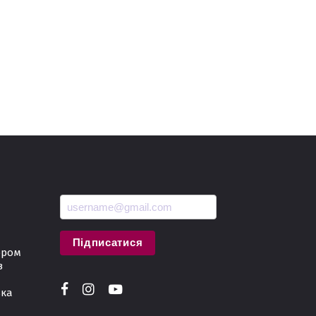
Підписатися
ором
з
ька