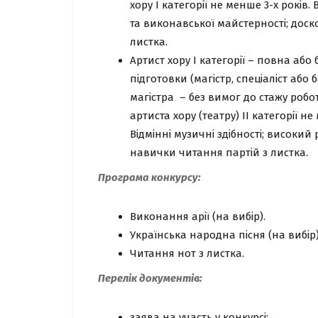
хору I категорії не менше 3-х років. 
та виконавської майстерності; дос
листка.
Артист хору І категорії
– повна або 
підготовки (магістр, спеціаліст або
магістра – без вимог до стажу робот
артиста хору (театру) ІІ категорії н
Відмінні музичні здібності; високий 
навички читання партій з листка.
Програма конкурсу:
Виконання арії (на вибір).
Українська народна пісня (на вибір)
Читання нот з листка.
Перелік документів:
заява на участь у конкурсі;