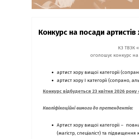
Конкурс на посади артистів
КЗ ТВЗК 
оголошує конкурс на
артист хору вищої категорії (сопрано
артист хору І категорії (сопрано, ал
Конкурс відбудеться 23 квітня 2026 року 
Кваліфікаційні вимоги до претендентів:
Артист хору вищої категорії
–
повна
(магістр, спеціаліст) та підвищення 