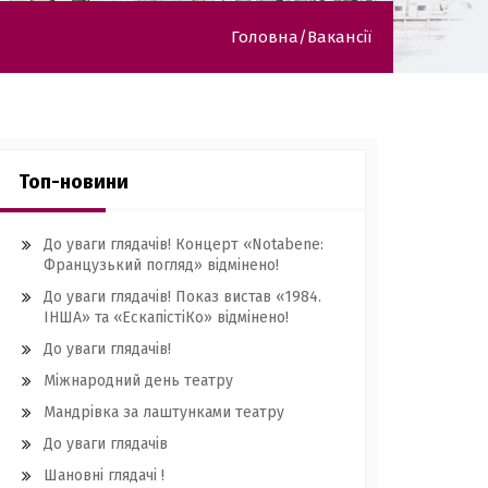
Головна
Вакансії
Топ-новини
До уваги глядачів! Концерт «Notabene:
Французький погляд» відмінено!
До уваги глядачів! Показ вистав «1984.
ІНША» та «ЕскапістіКо» відмінено!
До уваги глядачів!
Міжнародний день театру
Мандрівка за лаштунками театру
До уваги глядачів
Шановні глядачі !