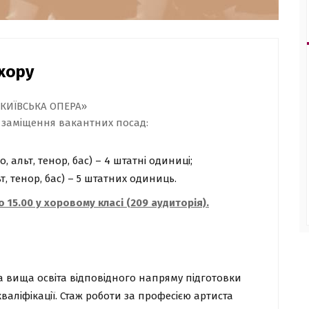
 хору
«КИЇВСЬКА ОПЕРА»
 заміщення вакантних посад:
, альт, тенор, бас) – 4 штатні одиниці;
ьт, тенор, бас) – 5 штатних одиниць.
о 15.00 у хоровому класі (209 аудиторія).
 вища освіта відповідного напряму підготовки
кваліфікації. Стаж роботи за професією артиста