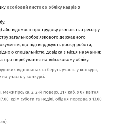
дку
особовий листок з обліку кадрів
з
бу;
) або відомості про трудову діяльність з реєстру
стру загальнообов’язкового державного
документи, що підтверджують досвід роботи;
відною спеціальністю, довідка з місця навчання;
а про перебування на військовому обліку.
рудових відносинах та беруть участь у конкурсі,
 на участь у конкурсі.
. Межигірська, 2, 2-й поверх, 217 каб.
з 07 квітня
17.00, крім суботи та неділі, обідня перерва з 13.00
ів).