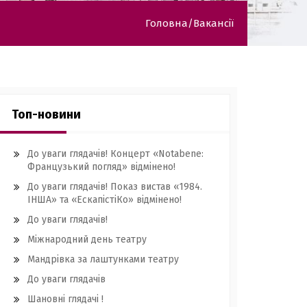
Головна
Вакансії
Топ-новини
До уваги глядачів! Концерт «Notabene:
Французький погляд» відмінено!
До уваги глядачів! Показ вистав «1984.
ІНША» та «ЕскапістіКо» відмінено!
До уваги глядачів!
Міжнародний день театру
Мандрівка за лаштунками театру
До уваги глядачів
Шановні глядачі !