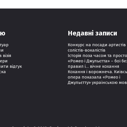
ню
Недавні записи
туар
Конкурс на посади артистів
ни
солістів-вокалістів
а візія
Історія поза часом та прост
ери
«Ромео і Джульєтта» – бої бе
ити відгук
правил і… вічне кохання
ска
Кохання і ворожнеча. Київс
опера показала «Ромео і
Джульєтту» українською мо