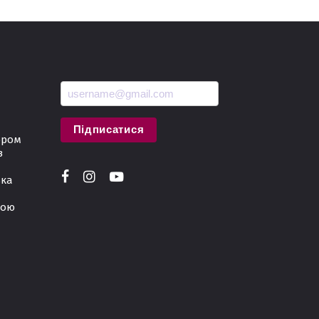
Підписатися
ором
з
ька
вою