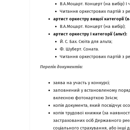
В.А.Моцарт. Концерт (на вибір) І 
Читання оркестрових партій з ре
артист оркестру вищої категорії (в
В.А.Моцарт. Концерт (на вибір);
артист оркестру І категорії (альт):
Й. С. Бах. Сюїта для альта;
Ф. Шуберт. Соната.
Читання оркестрових партій з ре
Перелік документів:
заява на участь у конкурсі;
заповнений у встановленому поря
вклеєною фотокарткою 3х4см;
копія документа, який посвідчує осо
копія трудової книжки (за наявності
застрахованих осіб Державного реє
соціального страхування, або інші 