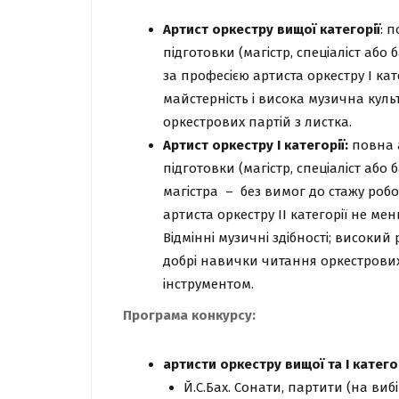
Артист оркестру вищої категорії
: 
підготовки (магістр, спеціаліст або
за професією артиста оркестру І кат
майстерність і висока музична кул
оркестрових партій з листка.
Артист оркестру I категорії:
повна а
підготовки (магістр, спеціаліст або
магістра – без вимог до стажу робо
артиста оркестру II категорії не мен
Відмінні музичні здібності; високий
добрі навички читання оркестрових
інструментом.
Програма конкурсу:
артисти оркестру вищої та І категорі
Й.С.Бах. Сонати, партити (на вибі