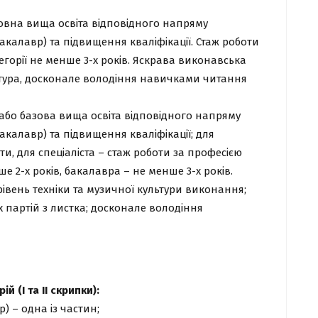
повна вища освіта відповідного напряму
 бакалавр) та підвищення кваліфікації. Стаж роботи
егорії не менше 3-х років. Яскрава виконавська
ьтура, досконале володіння навичками читання
бо базова вища освіта відповідного напряму
 бакалавр) та підвищення кваліфікації; для
ти, для спеціаліста – стаж роботи за професією
ше 2-х років, бакалавра – не менше 3-х років.
 рівень техніки та музичної культури виконання;
 партій з листка; досконале володіння
й (І та ІІ скрипки):
р) – одна із частин;