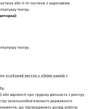
частина або ІІ-ІІІ частини з каденціями;
пертуару театру.
алторна):
пертуару театру.
дку
особовий листок з обліку кадрів
з
бу;
) або відомості про трудову діяльність з реєстру
стру загальнообов’язкового державного
документи, що підтверджують досвід роботи;