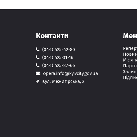
Контакти
Ме
Репер
(044) 425-42-80
Нови
(044) 425-31-16
Місія т
(044) 425-87-66
Партн
Залиш
opera.info@kyivcity.gov.ua
Підпи
вул. Межигірська, 2