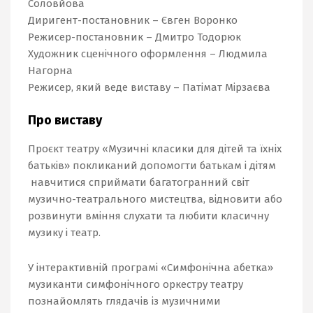
Соловйова
Диригент-постановник –
Євген Воронко
Режисер-постановник – Дмитро Тодорюк
Художник сценічного оформлення – Людмила
Нагорна
Режисер, який веде виставу – Патімат Мірзаєва
Про виставу
Проєкт театру «Музичні класики для дітей та їхніх
батьків» покликаний допомогти батькам і дітям
навчитися сприймати багатогранний світ
музично-театрального мистецтва, відновити або
розвинути вміння слухати та любити класичну
музику і театр.
У інтерактивній програмі «Симфонічна абетка»
музиканти симфонічного оркестру театру
познайомлять глядачів із музичними