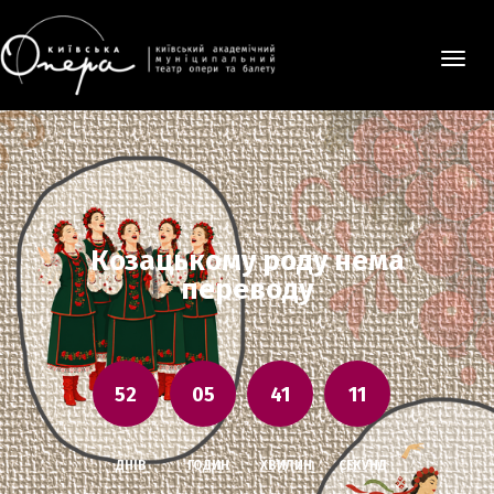
Мен
Козацькому роду нема
переводу
52
05
41
11
ДНІВ
ГОДИН
ХВИЛИН
СЕКУНД