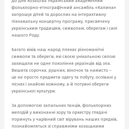
До Дня козацтва Український академічний
фольклорно-етнографічний ансамбль «Калина»
запрошує дітей та дорослих на інтерактивну
пізнавальну концертну програму, присвячену
українським традиціям, символам, оберегам і силі
нашого Роду.
Багато віків наш народ плекає різноманітні
символи та обереги, які своєю унікальною силою
захищали не одне покоління українців від зла.
Вишита сорочка, рушник, віночок та намисто –
це не просто предмети одягу та побуту, оспівані у
піснях і знайомі кожному, а й потужні обереги
української культури.
За допомогою запальних танців, фольклорних
мелодій у виконанні хору та оркестру глядачі
поринуть у чарівний світ вірувань наших предків,
познайомляться зі справжніми козацькими