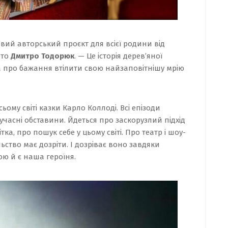
вий авторський проєкт для всієї родини від
ето
Дмитро Тодорюк
. — Це історія дерев’яної
та про бажання втілити свою найзаповітнішу мрію
ьому світі казки Карло Коллоді. Всі епізоди
учасні обставини. Йдеться про заскорузлий підхід
тка, про пошук себе у цьому світі. Про театр і шоу-
ільство має дозріти. І дозріває воно завдяки
ою й є наша героїня.