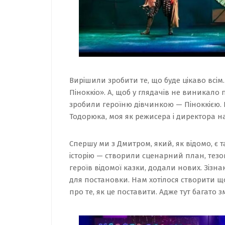
Вирішили зробити те, що буде цікаво всім
Піноккіо». А, щоб у глядачів не виникало
зробили героїню дівчинкою — Піноккією. Ц
Тодорюка, моя як режисера і директора н
Спершу ми з Дмитром, який, як відомо, є 
історію — створили сценарний план, тезов
героїв відомої казки, додали нових. Зізн
для постановки. Нам хотілося створити щ
про те, як це поставити. Адже тут багато змі