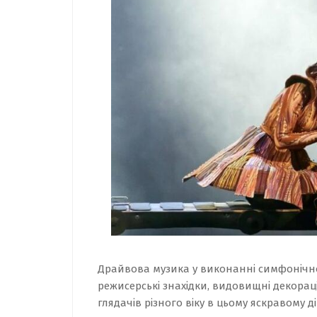
Драйвова музика у виконанні симфонічного 
режисерські знахідки, видовищні декорац
глядачів різного віку в цьому яскравому ді