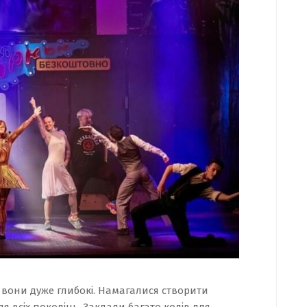
 вони дуже глибокі. Намагалися створити
ля всіх поколінь. Заклали багато кодів для