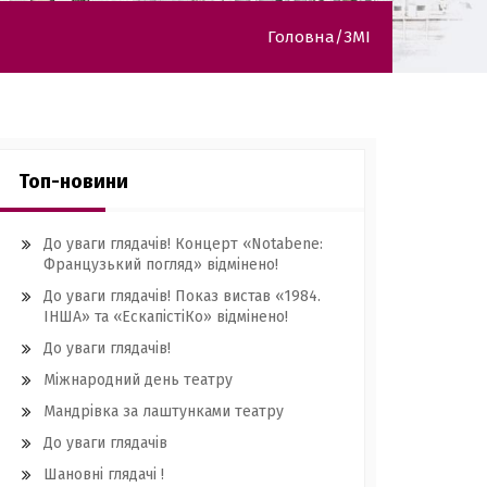
Головна
ЗМІ
Топ-новини
До уваги глядачів! Концерт «Notabene:
Французький погляд» відмінено!
До уваги глядачів! Показ вистав «1984.
ІНША» та «ЕскапістіКо» відмінено!
До уваги глядачів!
Міжнародний день театру
Мандрівка за лаштунками театру
До уваги глядачів
Шановні глядачі !