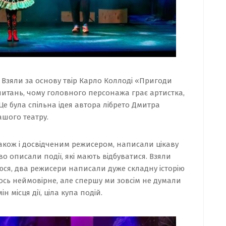
. Взяли за основу твір Карло Коллоді «Пригоди
 питань, чому головного персонажа грає артистка,
е була спільна ідея автора лібрето Дмитра
ашого театру.
також і досвідченим режисером, написали цікаву
о описали події, які мають відбуватися. Взяли
аюся, два режисери написали дуже складну історію
ось неймовірне, але спершу ми зовсім не думали
н місця дії, ціла купа подій.