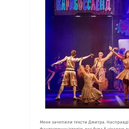
Мене зачепили тексти Дмитра. Насправді
фантастичну історію, яка була б цікавою д