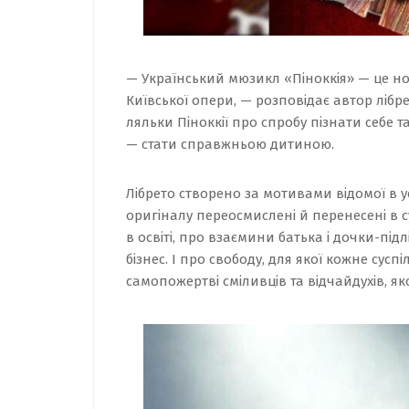
— Український мюзикл «Піноккія» — це но
Київської опери, — розповідає автор лібр
ляльки Піноккії про спробу пізнати себе 
— стати справжньою дитиною.
Лібрето створено за мотивами відомої в ус
оригіналу переосмислені й перенесені в с
в освіті, про взаємини батька і дочки-підлі
бізнес. І про свободу, для якої кожне сусп
самопожертві сміливців та відчайдухів, як