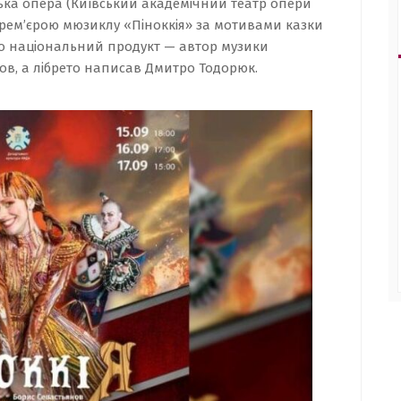
ька опера (Київський академічний театр опери
 прем’єрою мюзиклу «Піноккія» за мотивами казки
то національний продукт — автор музики
ов, а лібрето написав Дмитро Тодорюк.