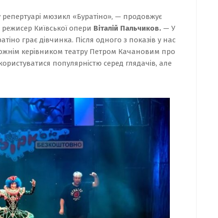
 репертуарі мюзикл «Буратіно», — продовжує
 режисер Київської опери
Віталій Пальчиков
.
— У
тіно грає дівчинка. Після одного з показів у нас
дожнім керівником театру Петром Качановим про
користуватися популярністю серед глядачів, але