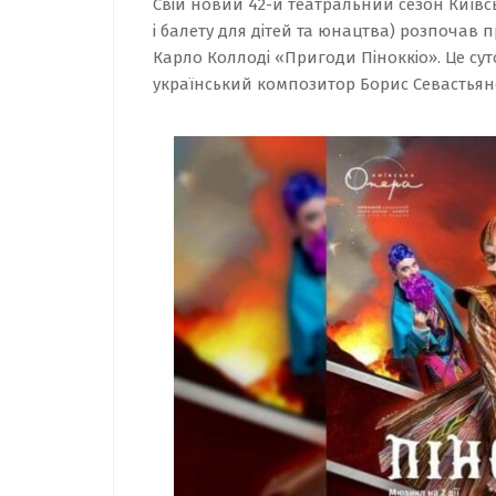
Свій новий 42-й театральний сезон Київс
і балету для дітей та юнацтва) розпочав
Карло Коллоді «Пригоди Піноккіо». Це су
український композитор Борис Севастьян