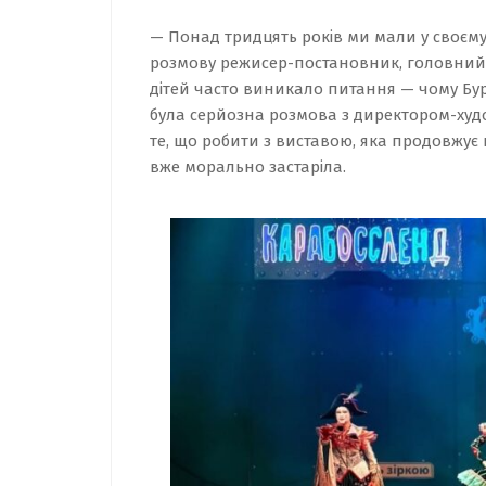
— Понад тридцять років ми мали у своєму
розмову режисер-постановник, головний
дітей часто виникало питання — чому Бура
була серйозна розмова з директором-ху
те, що робити з виставою, яка продовжує 
вже морально застаріла.