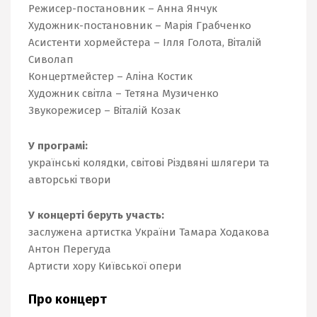
Режисер-постановник – Анна Янчук
Художник-постановник – Марія Грабченко
Асистенти хормейстера – Ілля Голота, Віталій
Сиволап
Концертмейстер – Аліна Костик
Художник світла – Тетяна Музиченко
Звукорежисер – Віталій Козак
У програмі:
українські колядки, світові Різдвяні шлягери та
авторські твори
У концерті беруть участь:
заслужена артистка України
Тамара Ходакова
Антон Перегуда
Артисти хору Київської опери
Про концерт