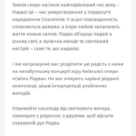
Зовсім скоро настане найчарівніший час року –
Різдво! Це – час умиротворення у передчутті
народження Спасителя. У ці дні повсякденність
сповнюється дивами, а іскри любові запалюють
життя новою силою. Різдво об’єднує людей в
усьому світі, а музична емоція та святковий
настрій – саме те, що надихає.
І ми запрошуємо вас розділити цю радість з нами
на незабутньому концерті хору Київської опери
«Світло Різдва». На вас очікують чарівні різдвяні
композиції, цікаві інтерпретації улюблених
мелодій.
Отримайте насолоду від святкового вечора,
приходьте з родиною, з друзями, щоб відчути
справжній дух Різдва.